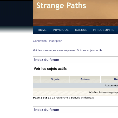
HOME
PHYSIQUE
CALCUL
PHILOSOPHIE
Connexion
Inscription
Voir les messages sans réponse
|
Voir les sujets actifs
Index du forum
Voir les sujets actifs
Sujets
Auteur
Ré
Aucun résu
Afficher les messages 
Page
1
sur
1
[ La recherche a trouvée 0 résultats ]
Index du forum