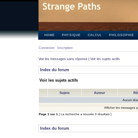
HOME
PHYSIQUE
CALCUL
PHILOSOPHIE
Connexion
Inscription
Voir les messages sans réponse
|
Voir les sujets actifs
Index du forum
Voir les sujets actifs
Sujets
Auteur
Ré
Aucun résu
Afficher les messages 
Page
1
sur
1
[ La recherche a trouvée 0 résultats ]
Index du forum