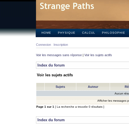
HOME
PHYSIQUE
CALCUL
PHILOSOPHIE
Connexion
Inscription
Voir les messages sans réponse
|
Voir les sujets actifs
Index du forum
Voir les sujets actifs
Sujets
Auteur
Ré
Aucun résu
Afficher les messages 
Page
1
sur
1
[ La recherche a trouvée 0 résultats ]
Index du forum