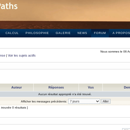
CALCUL
PHILOSOPHIE
GALERIE
NEWS
FORUM
A PROPO
Nous sommes le 06 A
onse
|
Voir les sujets actifs
Auteur
Réponses
Vus
Der
Aucun résultat approprié n’a été trouvé.
Afficher les messages précédents:
trouvée 0 résultats ]