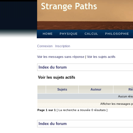
HOME
PHYSIQUE
CALCUL
PHILOSOPHIE
Connexion
Inscription
Voir les messages sans réponse
|
Voir les sujets actifs
Index du forum
Voir les sujets actifs
Sujets
Auteur
Ré
Aucun résu
Afficher les messages 
Page
1
sur
1
[ La recherche a trouvée 0 résultats ]
Index du forum