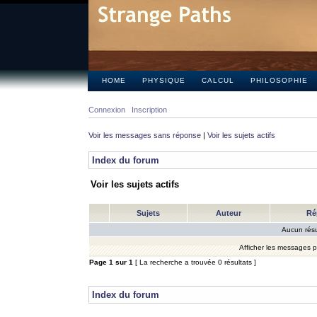
HOME
PHYSIQUE
CALCUL
PHILOSOPHIE
Connexion
Inscription
Voir les messages sans réponse
|
Voir les sujets actifs
Index du forum
Voir les sujets actifs
Sujets
Auteur
Ré
Aucun résu
Afficher les messages 
Page
1
sur
1
[ La recherche a trouvée 0 résultats ]
Index du forum