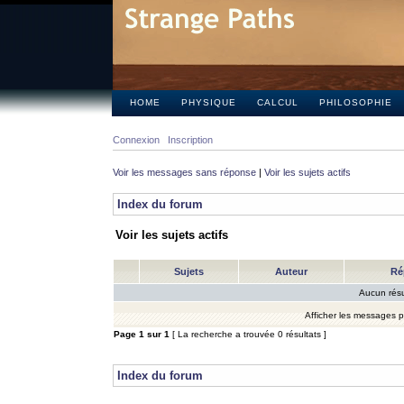
HOME
PHYSIQUE
CALCUL
PHILOSOPHIE
Connexion
Inscription
Voir les messages sans réponse
|
Voir les sujets actifs
Index du forum
Voir les sujets actifs
Sujets
Auteur
Ré
Aucun résu
Afficher les messages 
Page
1
sur
1
[ La recherche a trouvée 0 résultats ]
Index du forum