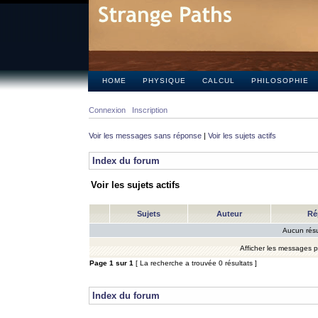
HOME
PHYSIQUE
CALCUL
PHILOSOPHIE
Connexion
Inscription
Voir les messages sans réponse
|
Voir les sujets actifs
Index du forum
Voir les sujets actifs
Sujets
Auteur
Ré
Aucun résu
Afficher les messages 
Page
1
sur
1
[ La recherche a trouvée 0 résultats ]
Index du forum