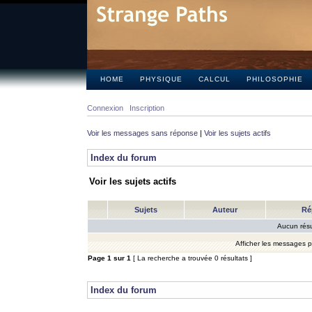
HOME
PHYSIQUE
CALCUL
PHILOSOPHIE
Connexion
Inscription
Voir les messages sans réponse
|
Voir les sujets actifs
Index du forum
Voir les sujets actifs
Sujets
Auteur
Ré
Aucun résu
Afficher les messages 
Page
1
sur
1
[ La recherche a trouvée 0 résultats ]
Index du forum