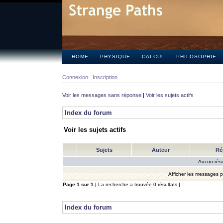
HOME
PHYSIQUE
CALCUL
PHILOSOPHIE
Connexion
Inscription
Voir les messages sans réponse
|
Voir les sujets actifs
Index du forum
Voir les sujets actifs
Sujets
Auteur
Ré
Aucun résu
Afficher les messages 
Page
1
sur
1
[ La recherche a trouvée 0 résultats ]
Index du forum