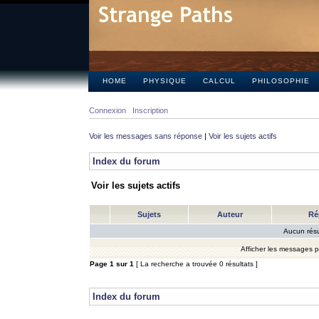
HOME
PHYSIQUE
CALCUL
PHILOSOPHIE
Connexion
Inscription
Voir les messages sans réponse
|
Voir les sujets actifs
Index du forum
Voir les sujets actifs
Sujets
Auteur
Ré
Aucun résu
Afficher les messages 
Page
1
sur
1
[ La recherche a trouvée 0 résultats ]
Index du forum