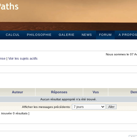
CALCUL
PHILOSOPHIE
GALERIE
NEWS
FORUM
A PROPO
Nous sommes le 07 A
onse
|
Voir les sujets actifs
Auteur
Réponses
Vus
Der
Aucun résultat approprié n’a été trouvé.
Afficher les messages précédents:
trouvée 0 résultats ]