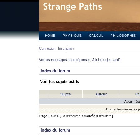
HOME
PHYSIQUE
CALCUL
PHILOSOPHIE
Connexion
Inscription
Voir les messages sans réponse
|
Voir les sujets actifs
Index du forum
Voir les sujets actifs
Sujets
Auteur
Ré
Aucun résu
Afficher les messages 
Page
1
sur
1
[ La recherche a trouvée 0 résultats ]
Index du forum