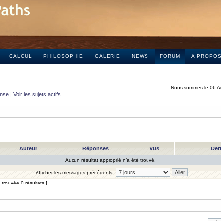
CALCUL
PHILOSOPHIE
GALERIE
NEWS
FORUM
A PROPO
Nous sommes le 06 A
onse
|
Voir les sujets actifs
Auteur
Réponses
Vus
Der
Aucun résultat approprié n’a été trouvé.
Afficher les messages précédents:
trouvée 0 résultats ]