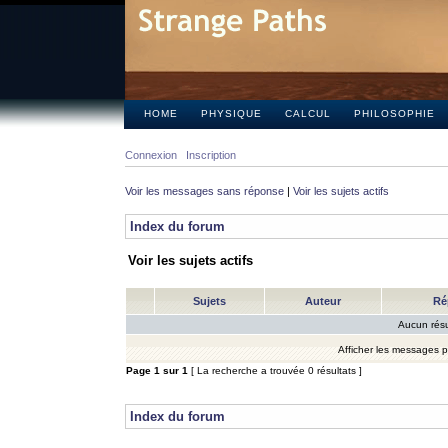
HOME
PHYSIQUE
CALCUL
PHILOSOPHIE
Connexion
Inscription
Voir les messages sans réponse
|
Voir les sujets actifs
Index du forum
Voir les sujets actifs
Sujets
Auteur
Ré
Aucun résu
Afficher les messages 
Page
1
sur
1
[ La recherche a trouvée 0 résultats ]
Index du forum