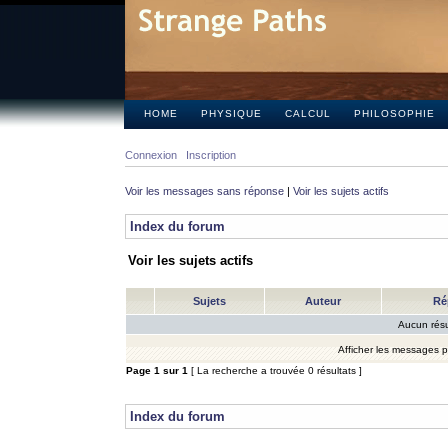
HOME
PHYSIQUE
CALCUL
PHILOSOPHIE
Connexion
Inscription
Voir les messages sans réponse
|
Voir les sujets actifs
Index du forum
Voir les sujets actifs
Sujets
Auteur
Ré
Aucun résu
Afficher les messages 
Page
1
sur
1
[ La recherche a trouvée 0 résultats ]
Index du forum