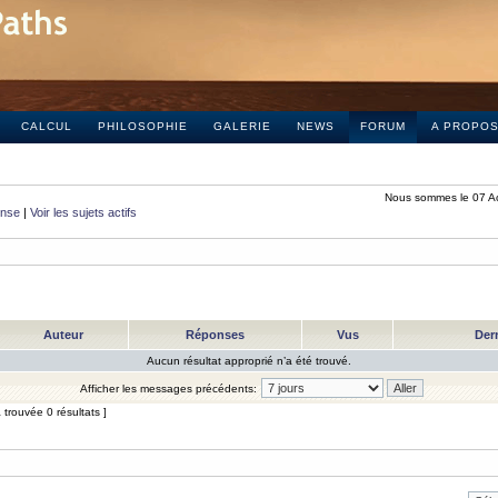
CALCUL
PHILOSOPHIE
GALERIE
NEWS
FORUM
A PROPO
Nous sommes le 07 A
onse
|
Voir les sujets actifs
Auteur
Réponses
Vus
Der
Aucun résultat approprié n’a été trouvé.
Afficher les messages précédents:
trouvée 0 résultats ]