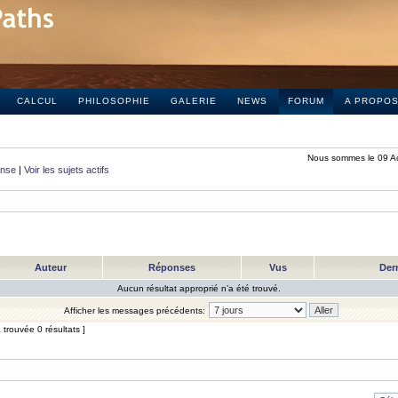
CALCUL
PHILOSOPHIE
GALERIE
NEWS
FORUM
A PROPO
Nous sommes le 09 A
onse
|
Voir les sujets actifs
Auteur
Réponses
Vus
Der
Aucun résultat approprié n’a été trouvé.
Afficher les messages précédents:
trouvée 0 résultats ]