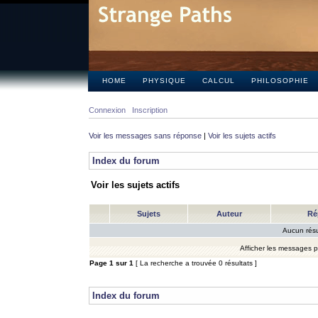
HOME
PHYSIQUE
CALCUL
PHILOSOPHIE
Connexion
Inscription
Voir les messages sans réponse
|
Voir les sujets actifs
Index du forum
Voir les sujets actifs
Sujets
Auteur
Ré
Aucun résu
Afficher les messages 
Page
1
sur
1
[ La recherche a trouvée 0 résultats ]
Index du forum