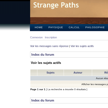
HOME
PHYSIQUE
CALCUL
PHILOSOPHIE
Connexion
Inscription
Voir les messages sans réponse
|
Voir les sujets actifs
Index du forum
Voir les sujets actifs
Sujets
Auteur
Ré
Aucun résu
Afficher les messages 
Page
1
sur
1
[ La recherche a trouvée 0 résultats ]
Index du forum