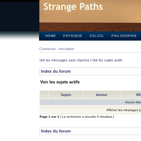
HOME
PHYSIQUE
CALCUL
PHILOSOPHIE
Connexion
Inscription
Voir les messages sans réponse
|
Voir les sujets actifs
Index du forum
Voir les sujets actifs
Sujets
Auteur
Ré
Aucun résu
Afficher les messages 
Page
1
sur
1
[ La recherche a trouvée 0 résultats ]
Index du forum