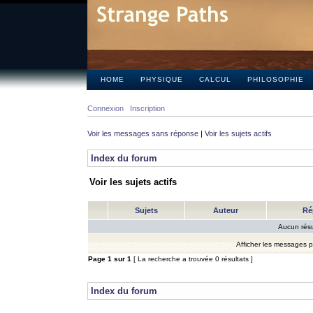
HOME
PHYSIQUE
CALCUL
PHILOSOPHIE
Connexion
Inscription
Voir les messages sans réponse
|
Voir les sujets actifs
Index du forum
Voir les sujets actifs
Sujets
Auteur
Ré
Aucun résu
Afficher les messages 
Page
1
sur
1
[ La recherche a trouvée 0 résultats ]
Index du forum