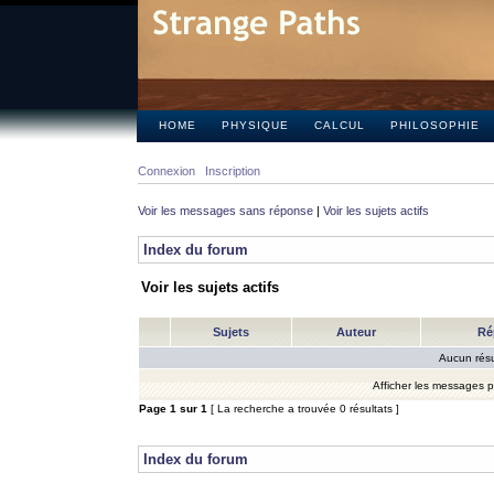
HOME
PHYSIQUE
CALCUL
PHILOSOPHIE
Connexion
Inscription
Voir les messages sans réponse
|
Voir les sujets actifs
Index du forum
Voir les sujets actifs
Sujets
Auteur
Ré
Aucun résu
Afficher les messages 
Page
1
sur
1
[ La recherche a trouvée 0 résultats ]
Index du forum