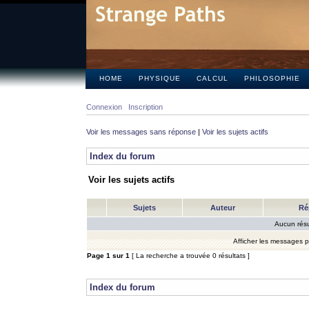
HOME
PHYSIQUE
CALCUL
PHILOSOPHIE
Connexion
Inscription
Voir les messages sans réponse
|
Voir les sujets actifs
Index du forum
Voir les sujets actifs
Sujets
Auteur
Ré
Aucun résu
Afficher les messages 
Page
1
sur
1
[ La recherche a trouvée 0 résultats ]
Index du forum