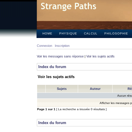
HOME
PHYSIQUE
CALCUL
PHILOSOPHIE
Connexion
Inscription
Voir les messages sans réponse
|
Voir les sujets actifs
Index du forum
Voir les sujets actifs
Sujets
Auteur
Ré
Aucun résu
Afficher les messages 
Page
1
sur
1
[ La recherche a trouvée 0 résultats ]
Index du forum