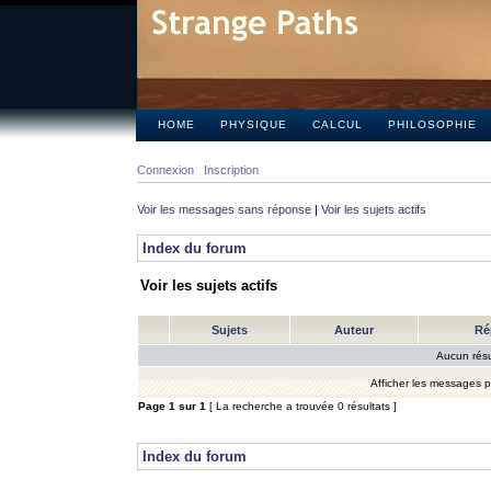
HOME
PHYSIQUE
CALCUL
PHILOSOPHIE
Connexion
Inscription
Voir les messages sans réponse
|
Voir les sujets actifs
Index du forum
Voir les sujets actifs
Sujets
Auteur
Ré
Aucun résu
Afficher les messages 
Page
1
sur
1
[ La recherche a trouvée 0 résultats ]
Index du forum