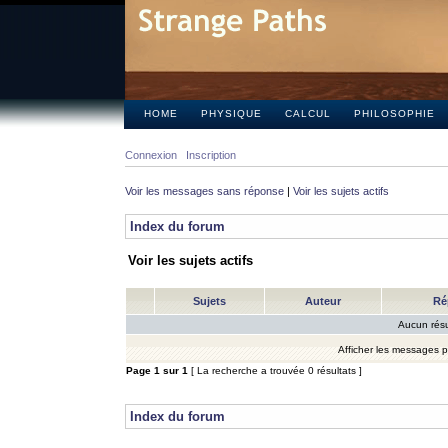
HOME
PHYSIQUE
CALCUL
PHILOSOPHIE
Connexion
Inscription
Voir les messages sans réponse
|
Voir les sujets actifs
Index du forum
Voir les sujets actifs
Sujets
Auteur
Ré
Aucun résu
Afficher les messages 
Page
1
sur
1
[ La recherche a trouvée 0 résultats ]
Index du forum