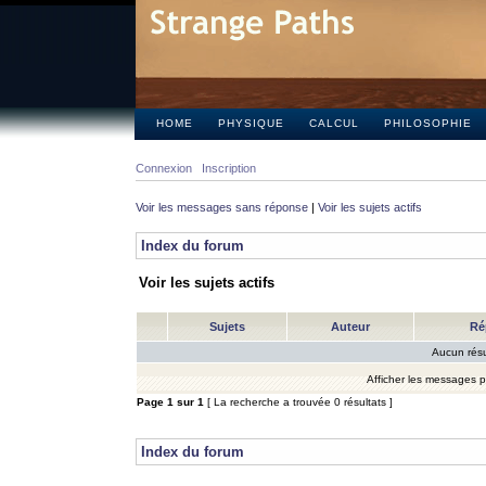
HOME
PHYSIQUE
CALCUL
PHILOSOPHIE
Connexion
Inscription
Voir les messages sans réponse
|
Voir les sujets actifs
Index du forum
Voir les sujets actifs
Sujets
Auteur
Ré
Aucun résu
Afficher les messages 
Page
1
sur
1
[ La recherche a trouvée 0 résultats ]
Index du forum