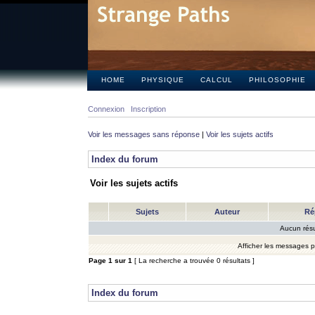
HOME
PHYSIQUE
CALCUL
PHILOSOPHIE
Connexion
Inscription
Voir les messages sans réponse
|
Voir les sujets actifs
Index du forum
Voir les sujets actifs
Sujets
Auteur
Ré
Aucun résu
Afficher les messages 
Page
1
sur
1
[ La recherche a trouvée 0 résultats ]
Index du forum