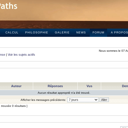
CALCUL
PHILOSOPHIE
GALERIE
NEWS
FORUM
A PROPO
Nous sommes le 07 A
onse
|
Voir les sujets actifs
Auteur
Réponses
Vus
Der
Aucun résultat approprié n’a été trouvé.
Afficher les messages précédents:
trouvée 0 résultats ]