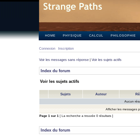
HOME
PHYSIQUE
CALCUL
PHILOSOPHIE
Connexion
Inscription
Voir les messages sans réponse
|
Voir les sujets actifs
Index du forum
Voir les sujets actifs
Sujets
Auteur
Ré
Aucun résu
Afficher les messages 
Page
1
sur
1
[ La recherche a trouvée 0 résultats ]
Index du forum