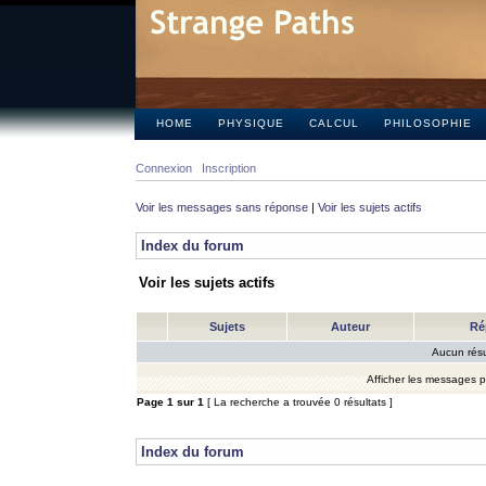
HOME
PHYSIQUE
CALCUL
PHILOSOPHIE
Connexion
Inscription
Voir les messages sans réponse
|
Voir les sujets actifs
Index du forum
Voir les sujets actifs
Sujets
Auteur
Ré
Aucun résu
Afficher les messages 
Page
1
sur
1
[ La recherche a trouvée 0 résultats ]
Index du forum