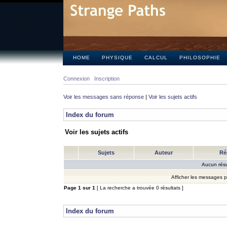
HOME
PHYSIQUE
CALCUL
PHILOSOPHIE
Connexion
Inscription
Voir les messages sans réponse
|
Voir les sujets actifs
Index du forum
Voir les sujets actifs
Sujets
Auteur
Ré
Aucun résu
Afficher les messages 
Page
1
sur
1
[ La recherche a trouvée 0 résultats ]
Index du forum