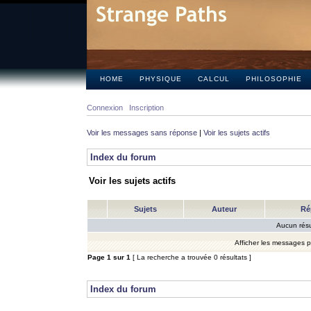
HOME
PHYSIQUE
CALCUL
PHILOSOPHIE
Connexion
Inscription
Voir les messages sans réponse
|
Voir les sujets actifs
Index du forum
Voir les sujets actifs
Sujets
Auteur
Ré
Aucun résu
Afficher les messages 
Page
1
sur
1
[ La recherche a trouvée 0 résultats ]
Index du forum