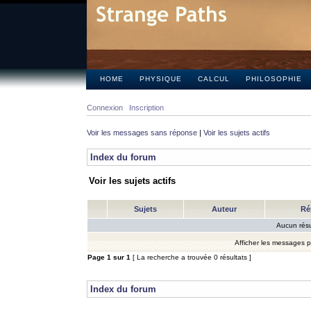
HOME
PHYSIQUE
CALCUL
PHILOSOPHIE
Connexion
Inscription
Voir les messages sans réponse
|
Voir les sujets actifs
Index du forum
Voir les sujets actifs
Sujets
Auteur
Ré
Aucun résu
Afficher les messages 
Page
1
sur
1
[ La recherche a trouvée 0 résultats ]
Index du forum