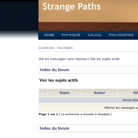
HOME
PHYSIQUE
CALCUL
PHILOSOPHIE
Connexion
Inscription
Voir les messages sans réponse
|
Voir les sujets actifs
Index du forum
Voir les sujets actifs
Sujets
Auteur
Ré
Aucun résu
Afficher les messages 
Page
1
sur
1
[ La recherche a trouvée 0 résultats ]
Index du forum