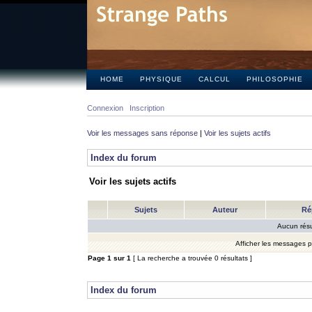
HOME
PHYSIQUE
CALCUL
PHILOSOPHIE
Connexion
Inscription
Voir les messages sans réponse
|
Voir les sujets actifs
Index du forum
Voir les sujets actifs
Sujets
Auteur
Ré
Aucun résu
Afficher les messages 
Page
1
sur
1
[ La recherche a trouvée 0 résultats ]
Index du forum