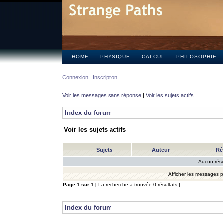
HOME
PHYSIQUE
CALCUL
PHILOSOPHIE
Connexion
Inscription
Voir les messages sans réponse
|
Voir les sujets actifs
Index du forum
Voir les sujets actifs
Sujets
Auteur
Ré
Aucun résu
Afficher les messages 
Page
1
sur
1
[ La recherche a trouvée 0 résultats ]
Index du forum