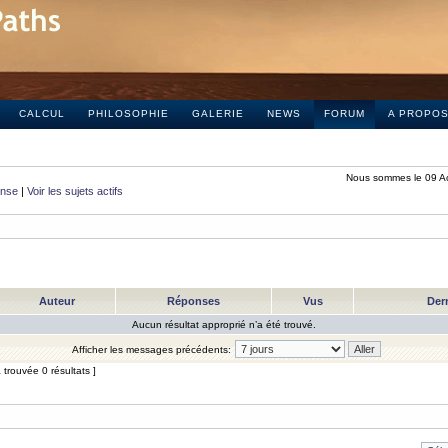
CALCUL
PHILOSOPHIE
GALERIE
NEWS
FORUM
A PROPO
Nous sommes le 09 A
onse
|
Voir les sujets actifs
Auteur
Réponses
Vus
Der
Aucun résultat approprié n’a été trouvé.
Afficher les messages précédents:
trouvée 0 résultats ]