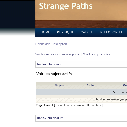
HOME
PHYSIQUE
CALCUL
PHILOSOPHIE
Connexion
Inscription
Voir les messages sans réponse
|
Voir les sujets actifs
Index du forum
Voir les sujets actifs
Sujets
Auteur
Ré
Aucun résu
Afficher les messages 
Page
1
sur
1
[ La recherche a trouvée 0 résultats ]
Index du forum