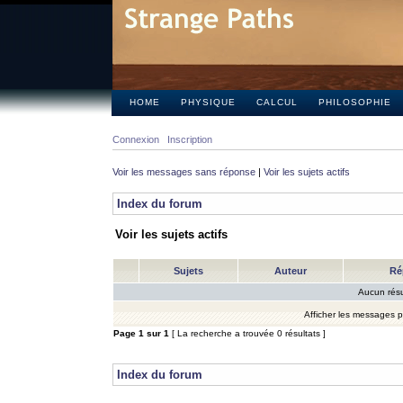
HOME
PHYSIQUE
CALCUL
PHILOSOPHIE
Connexion
Inscription
Voir les messages sans réponse
|
Voir les sujets actifs
Index du forum
Voir les sujets actifs
Sujets
Auteur
Ré
Aucun résu
Afficher les messages 
Page
1
sur
1
[ La recherche a trouvée 0 résultats ]
Index du forum