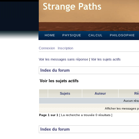
HOME
PHYSIQUE
CALCUL
PHILOSOPHIE
Connexion
Inscription
Voir les messages sans réponse
|
Voir les sujets actifs
Index du forum
Voir les sujets actifs
Sujets
Auteur
Ré
Aucun résu
Afficher les messages 
Page
1
sur
1
[ La recherche a trouvée 0 résultats ]
Index du forum