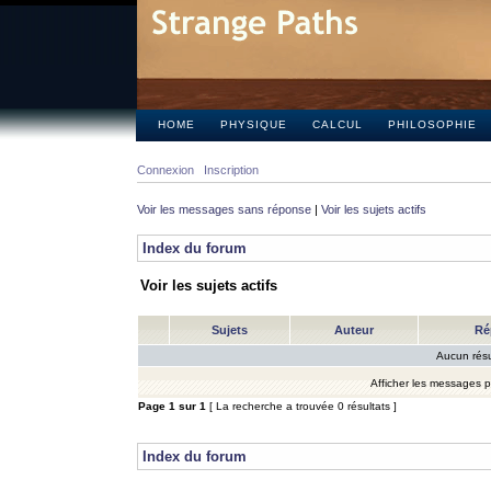
HOME
PHYSIQUE
CALCUL
PHILOSOPHIE
Connexion
Inscription
Voir les messages sans réponse
|
Voir les sujets actifs
Index du forum
Voir les sujets actifs
Sujets
Auteur
Ré
Aucun résu
Afficher les messages 
Page
1
sur
1
[ La recherche a trouvée 0 résultats ]
Index du forum