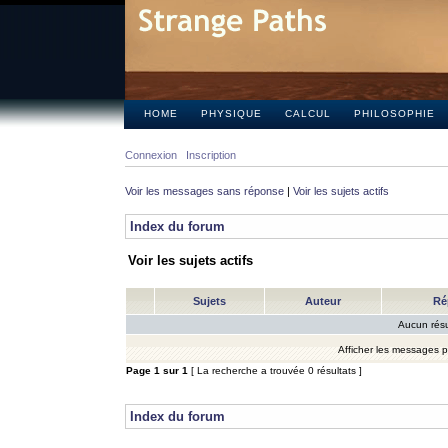
HOME
PHYSIQUE
CALCUL
PHILOSOPHIE
Connexion
Inscription
Voir les messages sans réponse
|
Voir les sujets actifs
Index du forum
Voir les sujets actifs
Sujets
Auteur
Ré
Aucun résu
Afficher les messages 
Page
1
sur
1
[ La recherche a trouvée 0 résultats ]
Index du forum