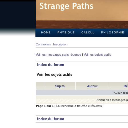
HOME
PHYSIQUE
CALCUL
PHILOSOPHIE
Connexion
Inscription
Voir les messages sans réponse
|
Voir les sujets actifs
Index du forum
Voir les sujets actifs
Sujets
Auteur
Ré
Aucun résu
Afficher les messages 
Page
1
sur
1
[ La recherche a trouvée 0 résultats ]
Index du forum