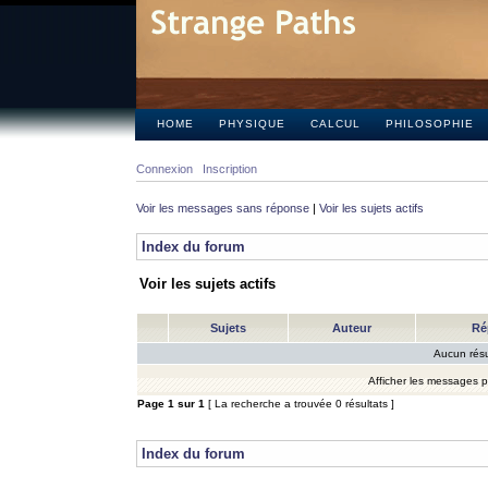
HOME
PHYSIQUE
CALCUL
PHILOSOPHIE
Connexion
Inscription
Voir les messages sans réponse
|
Voir les sujets actifs
Index du forum
Voir les sujets actifs
Sujets
Auteur
Ré
Aucun résu
Afficher les messages 
Page
1
sur
1
[ La recherche a trouvée 0 résultats ]
Index du forum