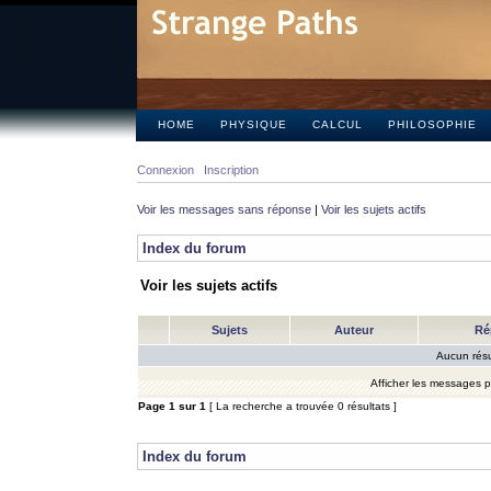
HOME
PHYSIQUE
CALCUL
PHILOSOPHIE
Connexion
Inscription
Voir les messages sans réponse
|
Voir les sujets actifs
Index du forum
Voir les sujets actifs
Sujets
Auteur
Ré
Aucun résu
Afficher les messages 
Page
1
sur
1
[ La recherche a trouvée 0 résultats ]
Index du forum