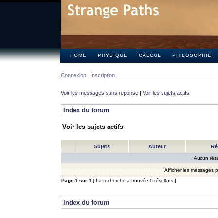
HOME
PHYSIQUE
CALCUL
PHILOSOPHIE
Connexion
Inscription
Voir les messages sans réponse
|
Voir les sujets actifs
Index du forum
Voir les sujets actifs
Sujets
Auteur
Ré
Aucun résu
Afficher les messages 
Page
1
sur
1
[ La recherche a trouvée 0 résultats ]
Index du forum