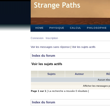
HOME
PHYSIQUE
CALCUL
PHILOSOPHIE
Connexion
Inscription
Voir les messages sans réponse
|
Voir les sujets actifs
Index du forum
Voir les sujets actifs
Sujets
Auteur
Ré
Aucun résu
Afficher les messages 
Page
1
sur
1
[ La recherche a trouvée 0 résultats ]
Index du forum