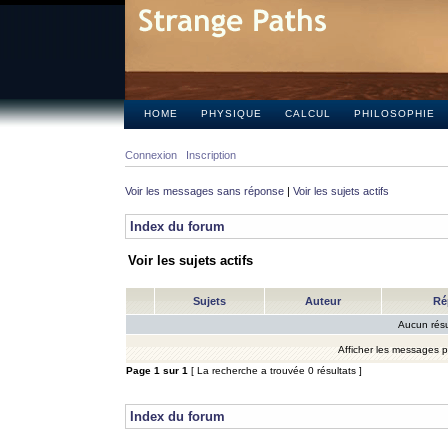
HOME
PHYSIQUE
CALCUL
PHILOSOPHIE
Connexion
Inscription
Voir les messages sans réponse
|
Voir les sujets actifs
Index du forum
Voir les sujets actifs
Sujets
Auteur
Ré
Aucun résu
Afficher les messages 
Page
1
sur
1
[ La recherche a trouvée 0 résultats ]
Index du forum